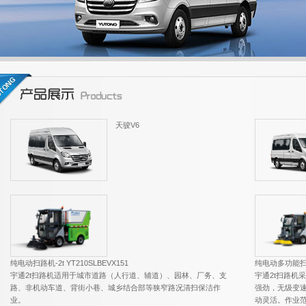
天骏V6
纯电动扫路机-2t YT210SLBEVX151
纯电动多功能扫路机
宇通2t扫路机适用于城市道路（人行道、辅道）、园林、厂务、支
宇通2t扫路机
路、非机动车道、背街小巷、城乡结合部等狭窄路况清扫保洁作
强劲，无级变
业。
动灵活。作业范